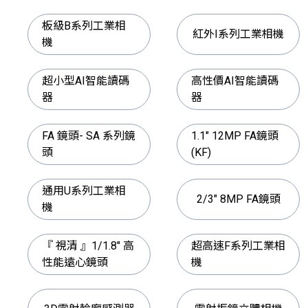
板級B系列工業相
紅外I系列工業相機
機
超小型AI智能讀碼
高性價AI智能讀碼
器
器
FA 鏡頭- SA 系列鏡
1.1" 12MP FA鏡頭
頭
(KF)
通用U系列工業相
2/3" 8MP FA鏡頭
機
『 視清 』1/1.8" 高
超高速F系列工業相
性能遠心鏡頭
機