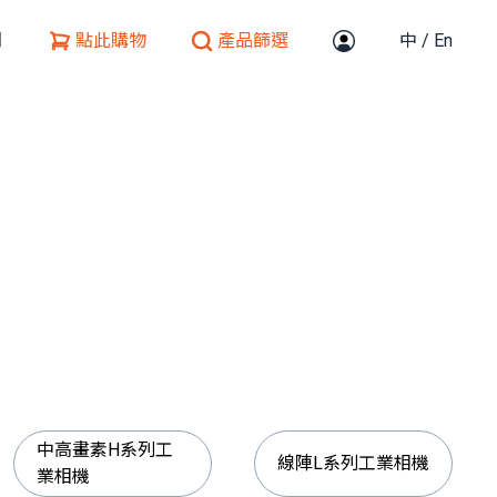
們
點此購物
產品篩選
中
/
En
中高畫素H系列工
線陣L系列工業相機
業相機