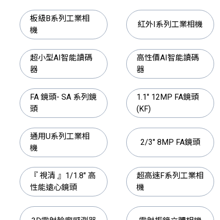
板級B系列工業相
紅外I系列工業相機
機
超小型AI智能讀碼
高性價AI智能讀碼
器
器
FA 鏡頭- SA 系列鏡
1.1" 12MP FA鏡頭
頭
(KF)
通用U系列工業相
2/3" 8MP FA鏡頭
機
『 視清 』1/1.8" 高
超高速F系列工業相
性能遠心鏡頭
機