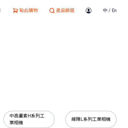
們
點此購物
產品篩選
中
/
En
中高畫素H系列工
線陣L系列工業相機
業相機