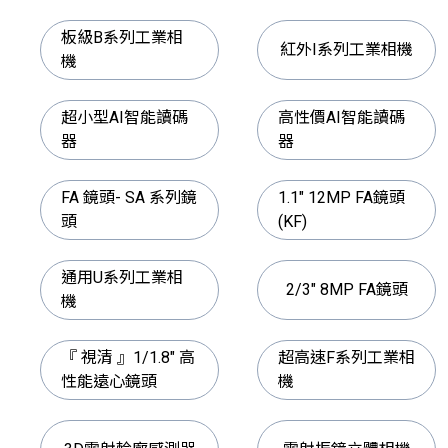
板級B系列工業相
紅外I系列工業相機
機
超小型AI智能讀碼
高性價AI智能讀碼
器
器
FA 鏡頭- SA 系列鏡
1.1" 12MP FA鏡頭
頭
(KF)
通用U系列工業相
2/3" 8MP FA鏡頭
機
『 視清 』1/1.8" 高
超高速F系列工業相
性能遠心鏡頭
機