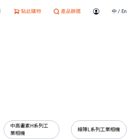
們
點此購物
產品篩選
中
/
En
中高畫素H系列工
線陣L系列工業相機
業相機