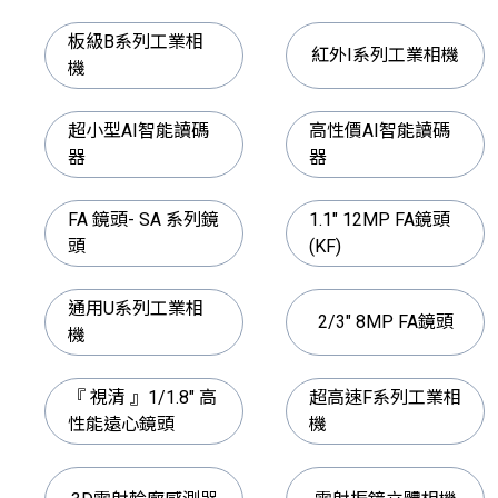
板級B系列工業相
紅外I系列工業相機
機
超小型AI智能讀碼
高性價AI智能讀碼
器
器
FA 鏡頭- SA 系列鏡
1.1" 12MP FA鏡頭
頭
(KF)
通用U系列工業相
2/3" 8MP FA鏡頭
機
『 視清 』1/1.8" 高
超高速F系列工業相
性能遠心鏡頭
機