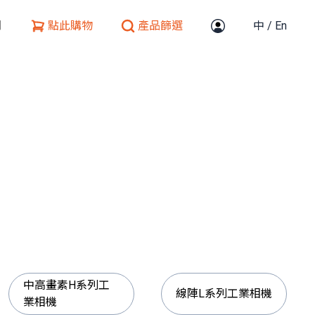
們
點此購物
產品篩選
中
/
En
中高畫素H系列工
線陣L系列工業相機
業相機