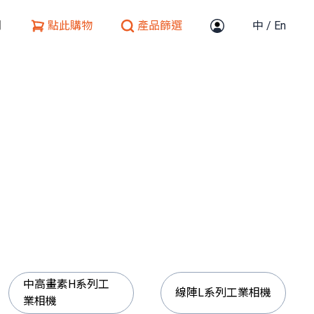
們
點此購物
產品篩選
中
/
En
中高畫素H系列工
線陣L系列工業相機
業相機