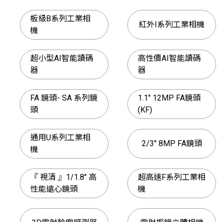
板級B系列工業相
紅外I系列工業相機
機
超小型AI智能讀碼
高性價AI智能讀碼
器
器
FA 鏡頭- SA 系列鏡
1.1" 12MP FA鏡頭
頭
(KF)
通用U系列工業相
2/3" 8MP FA鏡頭
機
『 視清 』1/1.8" 高
超高速F系列工業相
性能遠心鏡頭
機