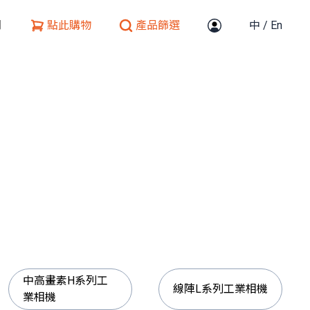
們
點此購物
產品篩選
中
/
En
中高畫素H系列工
線陣L系列工業相機
業相機