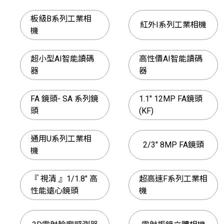
板級B系列工業相
紅外I系列工業相機
機
超小型AI智能讀碼
高性價AI智能讀碼
器
器
FA 鏡頭- SA 系列鏡
1.1" 12MP FA鏡頭
頭
(KF)
通用U系列工業相
2/3" 8MP FA鏡頭
機
『 視清 』1/1.8" 高
超高速F系列工業相
性能遠心鏡頭
機