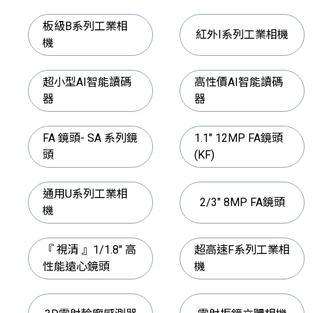
板級B系列工業相
紅外I系列工業相機
機
超小型AI智能讀碼
高性價AI智能讀碼
器
器
FA 鏡頭- SA 系列鏡
1.1" 12MP FA鏡頭
頭
(KF)
通用U系列工業相
2/3" 8MP FA鏡頭
機
『 視清 』1/1.8" 高
超高速F系列工業相
性能遠心鏡頭
機