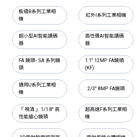
板級B系列工業相
紅外I系列工業相機
機
超小型AI智能讀碼
高性價AI智能讀碼
器
器
FA 鏡頭- SA 系列鏡
1.1" 12MP FA鏡頭
頭
(KF)
通用U系列工業相
2/3" 8MP FA鏡頭
機
『 視清 』1/1.8" 高
超高速F系列工業相
性能遠心鏡頭
機