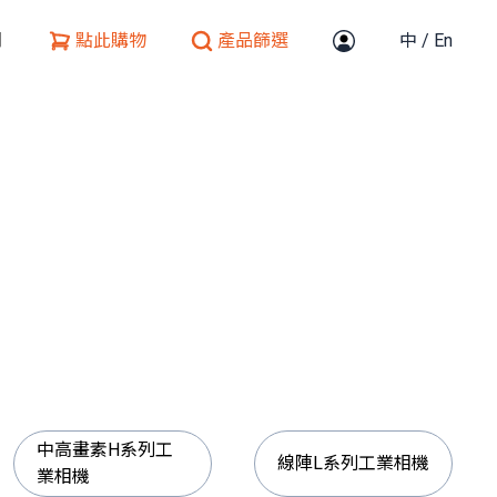
們
點此購物
產品篩選
中
/
En
中高畫素H系列工
線陣L系列工業相機
業相機